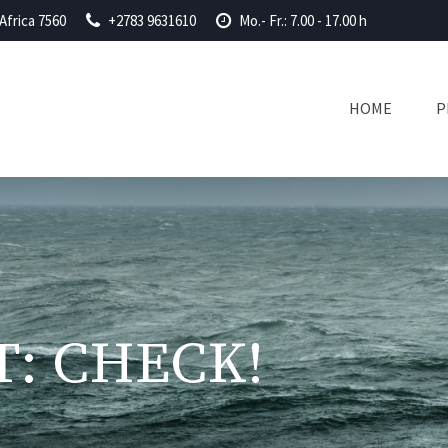
Africa 7560
+2783 9631610
Mo.- Fr.: 7.00 - 17.00 h
HOME
P
: CHECK!