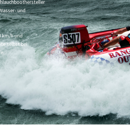
hlauchboothersteller
Wasser- und
0 km/h und
te selbst bei
e.