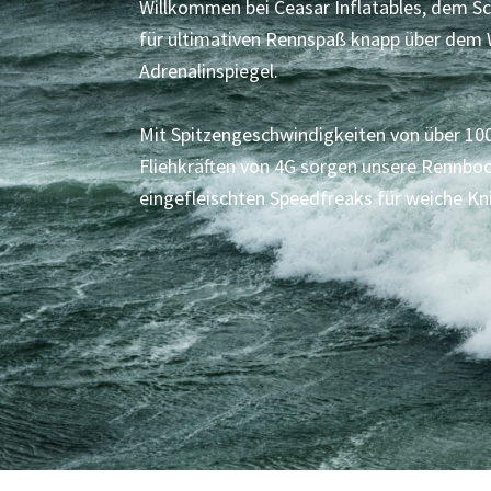
Willkommen bei Ceasar Inflatables, dem Sc
für ultimativen Rennspaß knapp über dem 
Adrenalinspiegel.
Mit Spitzengeschwindigkeiten von über 10
Fliehkräften von 4G sorgen unsere Rennboo
eingefleischten Speedfreaks für weiche Kni