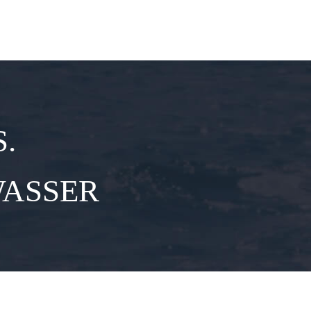
.
WASSER